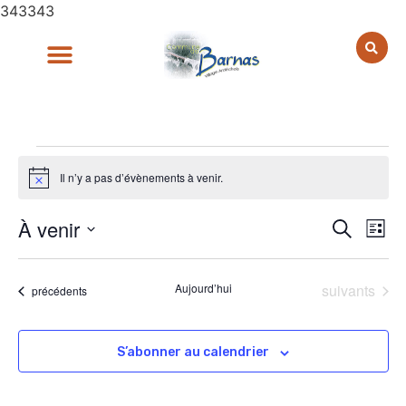
343343
Il n’y a pas d’évènements à venir.
Notice
Rech
Na
À venir
Recherch
Liste
Sélectionnez
de
et
une
date.
vu
Évènements
Aujourd’hui
suivants
Évènements
précédents
navig
Év
de
S’abonner au calendrier
vues
Évèn