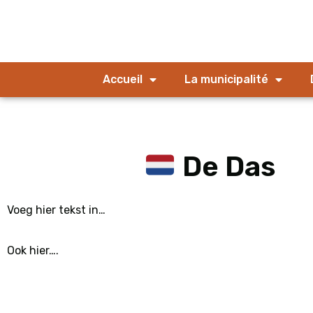
Accueil
La municipalité
De Das
Voeg hier tekst in…
Ook hier…
.