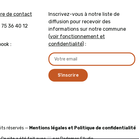
ire de contact
Inscrivez-vous à notre liste de
diffusion pour recevoir des
 75 36 40 12
informations sur notre commune
(
voir fonctionnement et
confidentialité
) :
ook :
S'inscrire
its réservés —
Mentions légales et Politique de confidentialité
Ce site a été fait avec
par
Pademas Studio