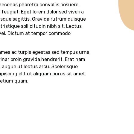
aecenas pharetra convallis posuere.
feugiat. Eget lorem dolor sed viverra
isque sagittis. Gravida rutrum quisque
ristique sollicitudin nibh sit. Lectus
s vel. Dictum at tempor commodo
fames ac turpis egestas sed tempus urna.
lvinar proin gravida hendrerit. Erat nam
Eu augue ut lectus arcu. Scelerisque
piscing elit ut aliquam purus sit amet.
pretium quam.