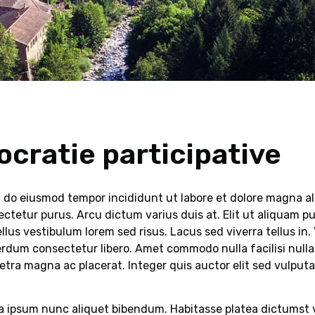
cratie participative
d do eiusmod tempor incididunt ut labore et dolore magna ali
nsectetur purus. Arcu dictum varius duis at. Elit ut aliquam 
llus vestibulum lorem sed risus. Lacus sed viverra tellus i
terdum consectetur libero. Amet commodo nulla facilisi null
tra magna ac placerat. Integer quis auctor elit sed vulputa
a ipsum nunc aliquet bibendum. Habitasse platea dictumst 