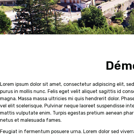
Démocratie
Démocratie
Démocratie
Démocratie
Démocratie
Démocratie
Démocratie
Démocratie
Démocratie
Démocratie
Démocratie
Démocratie
Démocratie
Démocratie
Démocratie
participative​
participative​
participative​
participative​
participative​
participative​
participative​
participative​
participative​
participative​
participative​
participative​
participative​
participative​
participative​
Démo
Lorem ipsum dolor sit amet, consectetur adipiscing elit, se
purus in mollis nunc. Felis eget velit aliquet sagittis id co
magna. Massa massa ultricies mi quis hendrerit dolor. Phase
vel elit scelerisque. Pulvinar neque laoreet suspendisse in
mattis vulputate enim. Turpis egestas pretium aenean phare
netus et malesuada fames.
Feugiat in fermentum posuere urna. Lorem dolor sed viverr