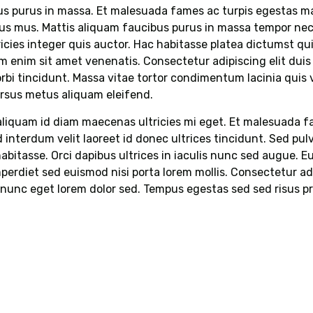
bus purus in massa. Et malesuada fames ac turpis egestas m
us mus. Mattis aliquam faucibus purus in massa tempor nec 
cies integer quis auctor. Hac habitasse platea dictumst qu
m enim sit amet venenatis. Consectetur adipiscing elit duis t
morbi tincidunt. Massa vitae tortor condimentum lacinia qui
ursus metus aliquam eleifend.
 aliquam id diam maecenas ultricies mi eget. Et malesuada 
id interdum velit laoreet id donec ultrices tincidunt. Sed pu
 habitasse. Orci dapibus ultrices in iaculis nunc sed augue. 
perdiet sed euismod nisi porta lorem mollis. Consectetur adi
s nunc eget lorem dolor sed. Tempus egestas sed sed risus 